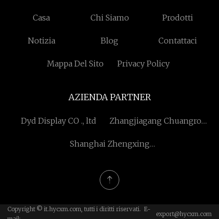
Casa
Chi Siamo
Prodotti
Notizia
Blog
Contattaci
Mappa Del Sito
Privacy Policy
AZIENDA PARTNER
Dyd Display CO ., ltd
Zhangjiagang Chuangrong
Plastic Machinery Co., Ltd.
Shanghai Zhengxing
Abbigliamento Co., Ltd.
Copyright © it.hycxm.com, tutti i diritti riservati. E-
export@hycxm.com
mail: