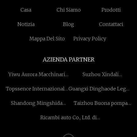
Casa
Chi Siamo
Prodotti
Notizia
Blog
Contattaci
Mappa Del Sito
Privacy Policy
AZIENDA PARTNER
Yiwu Aurora Macchinari
Suzhou Xindali
Co., srl
Informazioni Tecnologia
Topssence Internazionale
Guangxi Dinghaode Legno
Co., Ltd
Limitato
Industria Co., Ltd
Shandong Mingshida
Taizhou Buona pompa
Costruzione Tecnologia
Commercio Co., Ltd
Ricambi auto Co., Ltd. di
Co., Ltd.
Huzhou Hongli