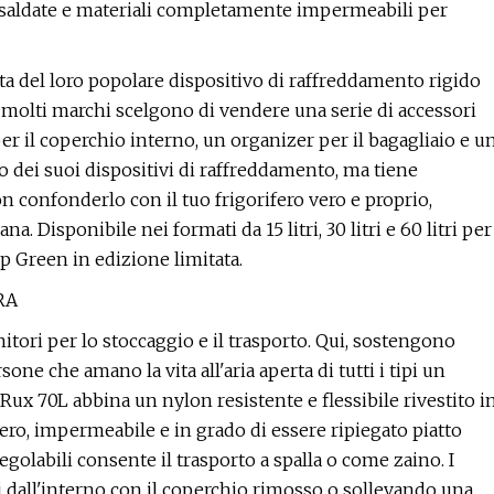
e saldate e materiali completamente impermeabili per
ata del loro popolare dispositivo di raffreddamento rigido
molti marchi scelgono di vendere una serie di accessori
r il coperchio interno, un organizer per il bagagliaio e u
so dei suoi dispositivi di raffreddamento, ma tiene
n confonderlo con il tuo frigorifero vero e proprio,
a. Disponibile nei formati da 15 litri, 30 litri e 60 litri per
p Green in edizione limitata.
RA
tori per lo stoccaggio e il trasporto. Qui, sostengono
ne che amano la vita all'aria aperta di tutti i tipi un
 Rux 70L abbina un nylon resistente e flessibile rivestito i
ro, impermeabile e in grado di essere ripiegato piatto
egolabili consente il trasporto a spalla o come zaino. I
 dall'interno con il coperchio rimosso o sollevando una