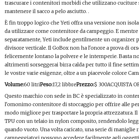
trascurare i contenitori morbidi che utilizzano cucitur
mantenere il sacco a pelo asciutto. .
È fin troppo logico che Yeti offra una versione non isol
da utilizzare come contenitore da campeggio. E mentre 
separatamente, Yeti include gentilmente un organizer pe
divisore verticale. Il GoBox non ha l'onore a prova di or
felicemente lontano la polvere e le intemperie. Basta no
altrimenti sorseggerai birra calda per tutto il fine settiman
le vostre varie esigenze, oltre a un piacevole colore Cam
Volume:
60 litri
Peso:
17,2 libbre
Prezzo:
$ 300ACQUISTA O
Questo marchio con sede in BC è specializzato in conteni
l'omonimo contenitore di stoccaggio per offrire alle perso
modo migliore per trasportare la propria attrezzatura. Il
TPU con un telaio in nylon composito, rendendolo legge
quando vuoto. Una volta caricato, una serie di maniglie r
campeggiatori possono accedere facilmente agli oggetti