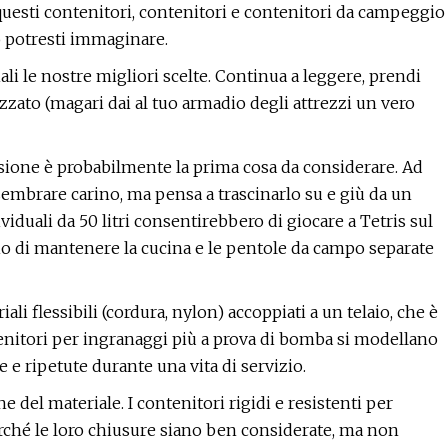
e, questi contenitori, contenitori e contenitori da campeggio
to potresti immaginare.
ali le nostre migliori scelte. Continua a leggere, prendi
zzato (magari dai al tuo armadio degli attrezzi un vero
ione è probabilmente la prima cosa da considerare. Ad
embrare carino, ma pensa a trascinarlo su e giù da un
iduali da 50 litri consentirebbero di giocare a Tetris sul
gio di mantenere la cucina e le pentole da campo separate
ali flessibili (cordura, nylon) accoppiati a un telaio, che è
enitori per ingranaggi più a prova di bomba si modellano
ve e ripetute durante una vita di servizio.
e del materiale. I contenitori rigidi e resistenti per
rché le loro chiusure siano ben considerate, ma non