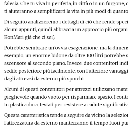
falesia. Che tu viva in periferia, in città o in un furgon
ti aiuteranno a semplificarti la vita in più modi di quan
Di seguito analizzeremo i dettagli di ciò che rende speci
alcuni appunti, quindi abbraccia un approccio più organi
KonMari già che ci sei).
Potrebbe sembrare un’ovvia esagerazione, ma la dimens
esempio, un enorme bidone da oltre 100 litri potrebbe s
ascensore al secondo piano. Invece, due contenitori indiv
sedile posteriore più facilmente, con l'ulteriore vantag
dagli attrezzi da esterno più sporchi.
Alcuni di questi contenitori per attrezzi utilizzano materi
pieghevole quando vuoto per risparmiare spazio. I cont
in plastica dura, testati per resistere a cadute significati
Questa caratteristica tende a seguire da vicino la selezion
l'attrezzatura da esterno manterranno il tempo fuori pu