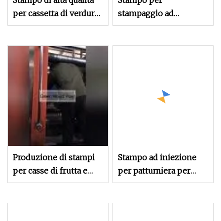
Stampo di alta qualità
Stampo per
per cassetta di verdure
stampaggio ad
a iniezione di plastica
iniezione di plastica di
alta qualità per casse di
contenitori in plastica
con fatturato
Produzione di stampi
Stampo ad iniezione
per casse di frutta e
per pattumiera per
verdura in plastica
cassa per pallet
OEM
industriale in plastica
personalizzata