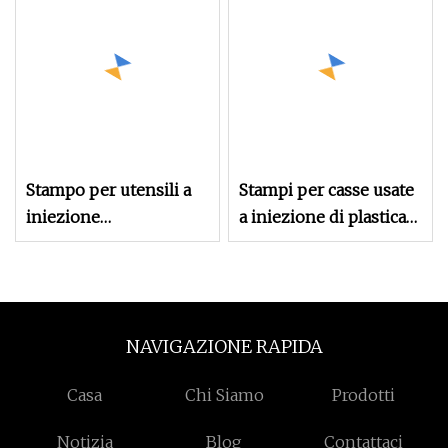
Stampo per utensili a
Stampi per casse usate
iniezione
a iniezione di plastica
personalizzato per
di seconda mano più
scatola contenitore per
economici, stampaggio
cassa in plastica
di scatole di fatturato,
immagazzinabile
stampi girevoli
NAVIGAZIONE RAPIDA
pieghevoli per scatole
di circolazione piegate
Casa
Chi Siamo
Prodotti
Notizia
Blog
Contattaci