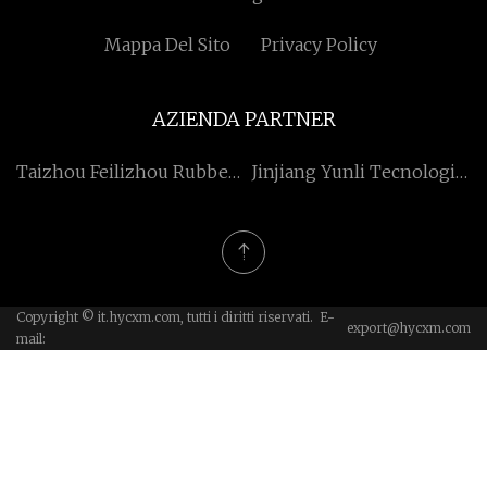
Mappa Del Sito
Privacy Policy
AZIENDA PARTNER
Taizhou Feilizhou Rubber-
Jinjiang Yunli Tecnologia
Belt Co., Ltd
Co., Ltd.
Copyright © it.hycxm.com, tutti i diritti riservati. E-
export@hycxm.com
mail: