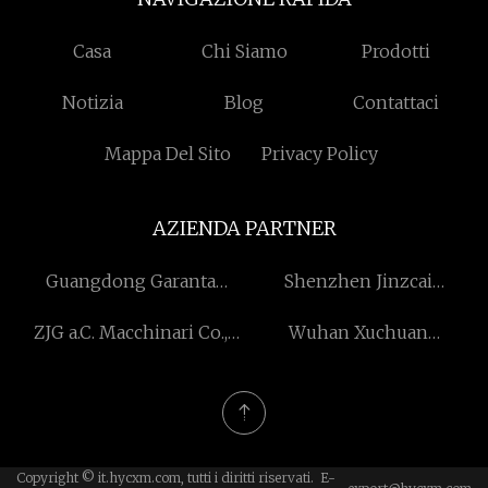
Casa
Chi Siamo
Prodotti
Notizia
Blog
Contattaci
Mappa Del Sito
Privacy Policy
AZIENDA PARTNER
Guangdong Garanta
Shenzhen Jinzcai
Sensore Tecnologia Co.,
Tecnologia Co., Ltd.
ZJG a.C. Macchinari Co.,
Wuhan Xuchuan
Ltd.
Ltd.
Comunicazione
Tecnologia Co.,Ltd
Copyright © it.hycxm.com, tutti i diritti riservati. E-