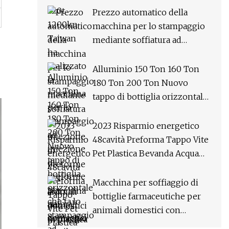
preforme per animali
Prezzo automatico della
domestici per il prezzo della
macchina per lo stampaggio
macchina per la produzione
mediante soffiatura ad
di tappi di bottiglia
iniezione di preforme per
animali domestici in plastica
Alluminio 150 Ton 160 Ton
ad alta velocità per detersivo
180 Ton 200 Ton Nuovo
Shampoo Olio Bottiglia di
tappo di bottiglia orizzontale
acqua Materiale Tubo e tappo
che fa lo stampaggio ad
per l'impianto di produzione
iniezione Stampaggio
2023 Risparmio energetico
di stampaggio
Punzonatura Prezzo della
48cavità Preforma Tappo Vite
macchina della pressa
Pet Plastica Bevanda Acqua
elettrica
Bottiglia di bevande Barattolo
Capsula Speciale
Macchina per soffiaggio di
Servomotore Stampo
bottiglie farmaceutiche per
Stampaggio ad iniezione
animali domestici con
Macchina
soffiaggio ad iniezione in un