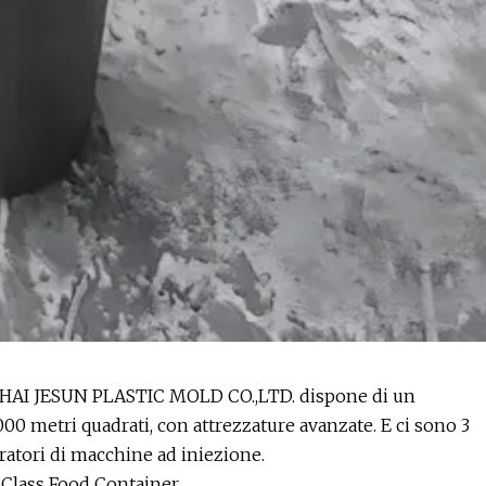
GHAI JESUN PLASTIC MOLD CO.,LTD. dispone di un
00 metri quadrati, con attrezzature avanzate. E ci sono 3
eratori di macchine ad iniezione.