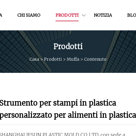
A
CHI SIAMO
PRODOTTI
NOTIZIA
BL
Prodotti
Casa
>
Prodotti
>
Muffa
>
Contenuto
Strumento per stampi in plastica
personalizzato per alimenti in plastica
SHANGHAI JESUN PLASTIC MOLD CO.,LTD, con sede a