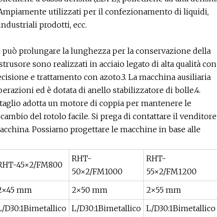
 Ampiamente utilizzati per il confezionamento di liquidi,
ndustriali prodotti, ecc.
ati può prolungare la lunghezza per la conservazione della
estrusore sono realizzati in acciaio legato di alta qualità con
ecisione e trattamento con azoto.3. La macchina ausiliaria
erazioni ed è dotata di anello stabilizzatore di bolle.4.
taglio adotta un motore di coppia per mantenere le
ambio del rotolo facile. Si prega di contattare il venditore
macchina. Possiamo progettare le macchine in base alle
RHT-
RHT-
RHT-45×2/FM800
50×2/FM1000
55×2/FM1200
2×45 mm
2×50 mm
2×55 mm
L/D30:1Bimetallico
L/D30:1Bimetallico
L/D30:1Bimetallico