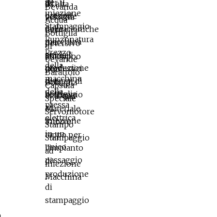
unico passaggio
à