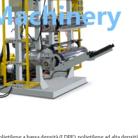
polietilene a bassa densità (LDPE), polietilene ad alta densit