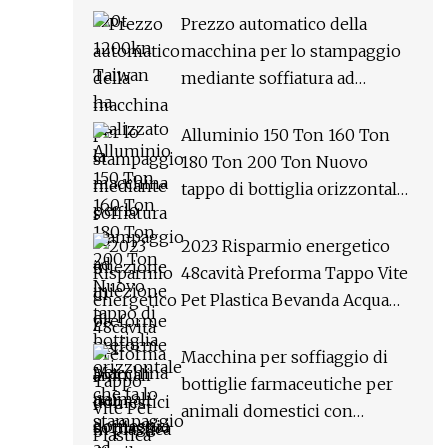
preforme per animali
Prezzo automatico della
domestici per il prezzo della
macchina per lo stampaggio
macchina per la produzione
mediante soffiatura ad
di tappi di bottiglia
iniezione di preforme per
animali domestici in plastica
Alluminio 150 Ton 160 Ton
ad alta velocità per detersivo
180 Ton 200 Ton Nuovo
Shampoo Olio Bottiglia di
tappo di bottiglia orizzontale
acqua Materiale Tubo e tappo
che fa lo stampaggio ad
per l'impianto di produzione
iniezione Stampaggio
2023 Risparmio energetico
di stampaggio
Punzonatura Prezzo della
48cavità Preforma Tappo Vite
macchina della pressa
Pet Plastica Bevanda Acqua
elettrica
Bottiglia di bevande Barattolo
Capsula Speciale
Macchina per soffiaggio di
Servomotore Stampo
bottiglie farmaceutiche per
Stampaggio ad iniezione
animali domestici con
Macchina
soffiaggio ad iniezione in un