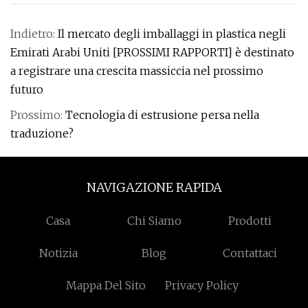
Indietro:
Il mercato degli imballaggi in plastica negli
Emirati Arabi Uniti [PROSSIMI RAPPORTI] è destinato
a registrare una crescita massiccia nel prossimo
futuro
Prossimo:
Tecnologia di estrusione persa nella
traduzione?
NAVIGAZIONE RAPIDA
Casa
Chi Siamo
Prodotti
Notizia
Blog
Contattaci
Mappa Del Sito
Privacy Policy