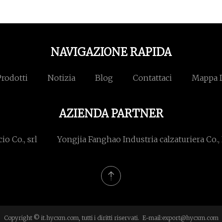
NAVIGAZIONE RAPIDA
Prodotti
Notizia
Blog
Contattaci
Mappa D
AZIENDA PARTNER
o Co., srl
Yongjia Fanghao Industria calzaturiera Co., 
Copyright © it.hycxm.com, tutti i diritti riservati. E-mail:
export@hycxm.com