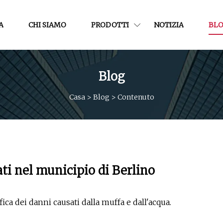
A
CHI SIAMO
PRODOTTI
NOTIZIA
BL
Blog
Casa
>
Blog
>
Contenuto
ti nel municipio di Berlino
ica dei danni causati dalla muffa e dall'acqua.